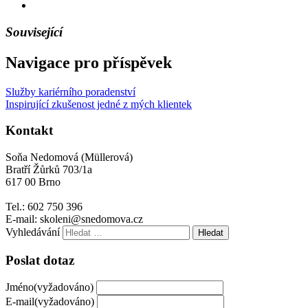
Související
Navigace pro příspěvek
Služby kariérního poradenství
Inspirující zkušenost jedné z mých klientek
Kontakt
Soňa Nedomová (Müllerová)
Bratří Žůrků 703/1a
617 00 Brno
Tel.: 602 750 396
E-mail: skoleni@snedomova.cz
Vyhledávání
Poslat dotaz
Jméno
(vyžadováno)
E-mail
(vyžadováno)