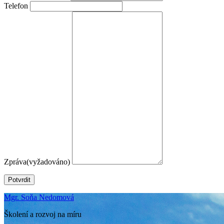
Telefon
Zpráva
(vyžadováno)
Potvrdit
Mgr. Soňa Nedomová
Školení a rozvoj na míru