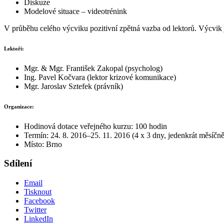
Diskuze
Modelové situace – videotrénink
V průběhu celého výcviku pozitivní zpětná vazba od lektorů. Výcvi
Lektoři:
Mgr. & Mgr. František Zakopal (psycholog)
Ing. Pavel Kočvara (lektor krizové komunikace)
Mgr. Jaroslav Sztefek (právník)
Organizace:
Hodinová dotace veřejného kurzu: 100 hodin
Termín: 24. 8. 2016–25. 11. 2016 (4 x 3 dny, jedenkrát měsíčně
Místo: Brno
Sdílení
Email
Tisknout
Facebook
Twitter
LinkedIn