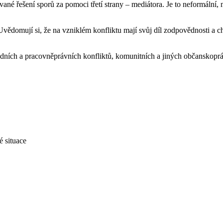
ované řešení sporů za pomoci třetí strany – mediátora. Je to neformální
vědomují si, že na vzniklém konfliktu mají svůj díl zodpovědnosti a ch
dních a pracovněprávních konfliktů, komunitních a jiných občanskoprávní
é situace