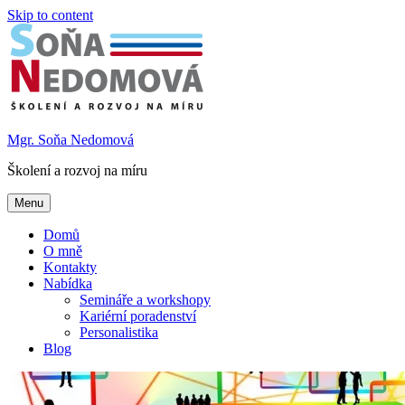
Skip to content
Mgr. Soňa Nedomová
Školení a rozvoj na míru
Menu
Domů
O mně
Kontakty
Nabídka
Semináře a workshopy
Kariérní poradenství
Personalistika
Blog