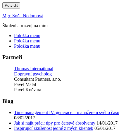
Potvrdit
Mgr. Soňa Nedomová
Školení a rozvoj na míru
Položka menu
Položka menu
Položka menu
Partneři
Thomas International
Dopravní psycholog
Consultant Partners, s.r.o.
Pavel Matal
Pavel Kočvara
Blog
Time management IV. generace – manažerem svého času
08/02/2017
Jak si najít práci: tipy pro čerstvé absolventy
14/01/2017
Inspirující zkušenost jedné z mých klientek
05/01/2017