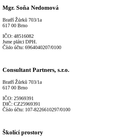
Mgr. Soňa Nedomová
Bratří Žůrků 703/1a
617 00 Brno
IČO: 48516082
Jsme plátci DPH.
Číslo účtu: 6964040207/0100
Consultant Partners, s.r.o.
Bratří Žůrků 703/1a
617 00 Brno
IČO: 25969391
DIČ: CZ25969391
Číslo účtu: 107-8226610297/0100
Školící prostory