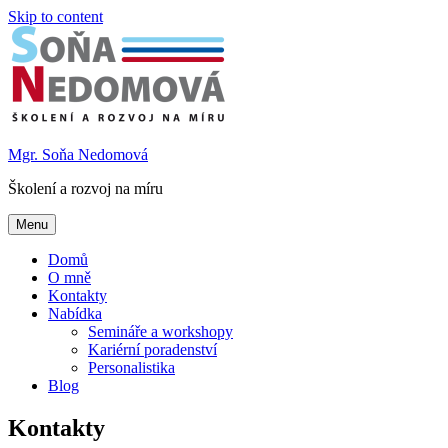
Skip to content
Mgr. Soňa Nedomová
Školení a rozvoj na míru
Menu
Domů
O mně
Kontakty
Nabídka
Semináře a workshopy
Kariérní poradenství
Personalistika
Blog
Kontakty