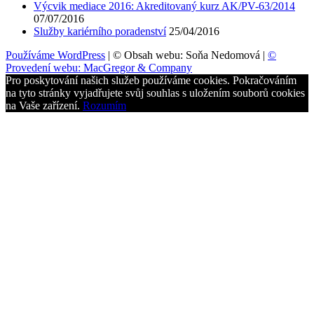
Výcvik mediace 2016: Akreditovaný kurz AK/PV-63/2014
07/07/2016
Služby kariérního poradenství
25/04/2016
Používáme WordPress
|
© Obsah webu: Soňa Nedomová
|
©
Provedení webu: MacGregor & Company
Pro poskytování našich služeb používáme cookies. Pokračováním
na tyto stránky vyjadřujete svůj souhlas s uložením souborů cookies
na Vaše zařízení.
Rozumím